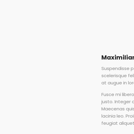
Maximilia
Suspendisse p
scelerisque fe
at augue in l
Fusce mi liber
justo. Integer
Maecenas quis 
lacinia leo. Pr
feugiat alique