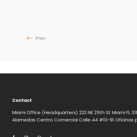
Prev
Contact
Miami Office (Headquarters) 222 NE 25th St Miami FL 3
Alamedas Centro Comercial Calle 44 #10-91 Oficinas p