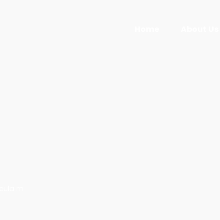
Home
About Us
icula m