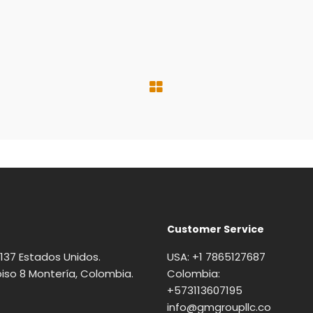
Customer Service
3137 Estados Unidos.
USA: +1 7865127687
iso 8 Montería, Colombia.
Colombia:
+573113607195
info@gmgroupllc.co