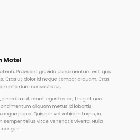
n Motel
otenti. Praesent gravida condimentum est, quis
lis. Cras ut dolor id neque tempor aliquam. Cras
orem interdum consectetur.
o, pharetra sit amet egestas ac, feugiat nec
 condimentum aliquam metus id lobortis.
augue purus. Quisque vel vehicula turpis, in
oin semper tellus vitae venenatis viverra. Nulla
t congue.